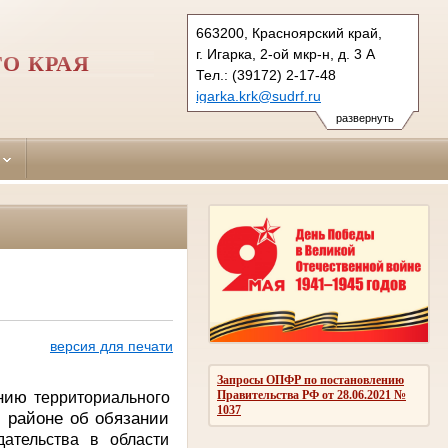
663200, Красноярский край,
г. Игарка, 2-ой мкр-н, д. 3 А
О КРАЯ
Тел.: (39172) 2-17-48
igarka.krk@sudrf.ru
развернуть
версия для печати
Запросы ОПФР по постановлению
ению
Правительства РФ от 28.06.2021 №
территориального
1037
м районе об обязании
дательства в области