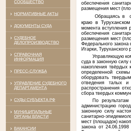
СООБЩЕСТВО
обеспечения санитарн
размещения мест (пло
НОРМАТИВНЫЕ АКТЫ
Обращаясь в
краю в Туруханско
ДОКУМЕНТЫ СУДА
момента вступления р
обеспечения санитар
СУДЕБНОЕ
размещения мест (пло
ДЕЛОПРОИЗВОДСТВО
Федерального закона о
Игарки, Туруханского 
СПРАВОЧНАЯ
Управляющую ком
ИНФОРМАЦИЯ
суда в законную силу
накопления твёрдых к
ПРЕСС-СЛУЖБА
определенной схемы
оборудовать тверды
отведения талых и
УПРАВЛЕНИЕ СУДЕБНОГО
распространения отх
ДЕПАРТАМЕНТА
сбора твердых коммун
СУДЫ СУБЪЕКТА РФ
По результатам
администрацию город
законную силу насто
МУНИЦИПАЛЬНЫЕ
санитарно-эпидемиоло
ОРГАНЫ ВЛАСТИ
мест (площадок) накоп
закона от 24.06.199
ВАКАНСИИ