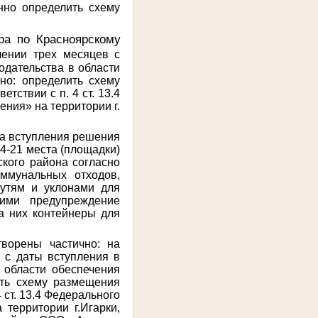
нно определить схему
ра по Красноярскому
чении трех месяцев с
одательства в области
но: определить схему
ствии с п. 4 ст. 13.4
ения» на территории г.
а вступления решения
4-21 места (площадки)
ского района согласно
ммунальных отходов,
утям и уклонами для
ими предупреждение
а них контейнеры для
творены частично: на
 с даты вступления в
 области обеспечения
ть схему размещения
 ст. 13.4 Федерального
территории г.Игарки,