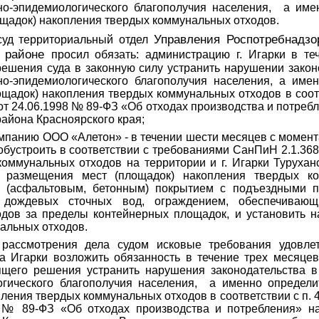
о-эпидемиологического благополучия населения,
а име
щадок) накопления твердых коммунальных отходов.
Управления Роспотребнадзо
суд территориальный отдел
м районе
просил обязать: администрацию г. Игарки в те
ешения суда в законную силу устранить нарушении закон
но-эпидемиологического благополучия населения, а имен
щадок) накопления твердых коммунальных отходов в соответ
т 24.06.1998 № 89-ФЗ «Об отходах производства и потребл
района Красноярского края;
панию ООО «Алетон» - в течении шести месяцев с момент
 обустроить в соответствии с требованиями СанПиН 2.1.368
оммунальных отходов на территории и г. Игарки Турухан
 размещения мест (площадок) накопления твердых ко
м (асфальтовым, бетонным) покрытием с подъездными п
 дождевых сточных вод, ограждением, обеспечивающ
одов за пределы контейнерных площадок, и установить н
альных отходов.
 рассмотрения дела судом исковые требования удовле
а Игарки возложить обязанность в течение трех месяцев
ящего решения устранить нарушения законодательства в
гического благополучия населения,
а именно определи
ления твердых коммунальных отходов в соответствии с п. 4
8 № 89-ФЗ «Об отходах производства и потребления» на 